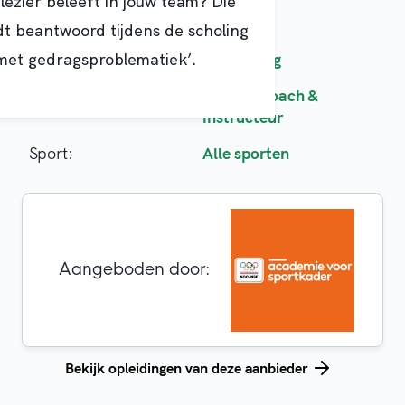
lezier beleeft in jouw team? Die
t beantwoord tijdens de scholing
met gedragsproblematiek’.
Opleidingsoort:
Bijscholing
Doelgroep:
Trainer-coach &
instructeur
Sport:
Alle sporten
Aangeboden door:
Bekijk opleidingen van deze aanbieder