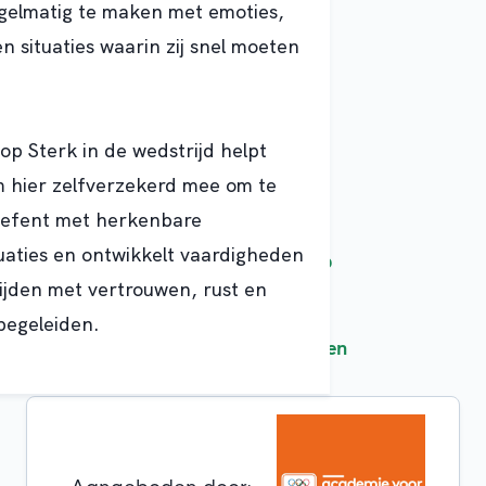
regelmatig te maken met emoties
,
n situaties waarin zij snel moeten
hop
Sterk in de wedstrijd
helpt
om hier zelfverzekerd mee om te
oefent met herkenbare
tuaties en ontwikkelt vaardigheden
Opleidingsoort:
Workshop
jden met vertrouwen, rust en
Doelgroep:
Official
 begeleiden.
Sport:
Alle sporten