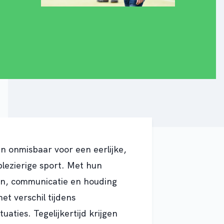
ijn onmisbaar voor een eerlijke,
 plezierige sport. Met hun
en, communicatie en houding
et verschil tijdens
ituaties
. Tegelijkertijd krijgen