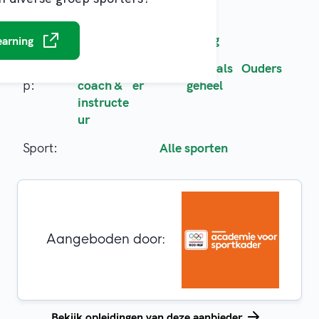
Opleidingsoort:
E-learning
earning
Doelgroe
Trainer-
Vrijwillig
Club als
Ouders
p:
coach &
er
geheel
instructe
ur
Sport:
Alle sporten
Aangeboden door:
Bekijk opleidingen van deze aanbieder