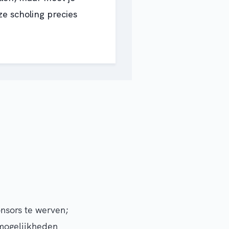
ze scholing precies
sors te werven;
rmogelijkheden