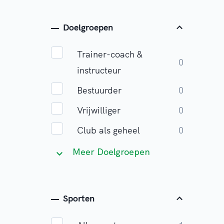
Doelgroepen
Trainer-coach &
0
instructeur
Bestuurder
0
Vrijwilliger
0
Club als geheel
0
Meer Doelgroepen
Sporten