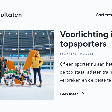
sultaten
Sortere
Voorlichting 
topsporters
SPORTERS
MODULE
Of een sporter nu aan het
de top staat: atleten tra
verbreken en de beste te 
dat ook op een verantwoo
Lees meer
en eerlijk, zonder matchf
gedrag.