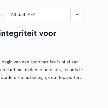
n:
Alfabet (A-Z)
integriteit voor
 begin van een sportcarrière is of al aan
inen hard om doelen te bereiken, records te
worden. Het is belangrijk dat topsporters
rde manier kunnen doen: schoon, veilig
ixing, doping of grensoverschrijdend