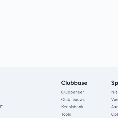
Clubbase
Sp
Clubbeheer
Ni
Club nieuws
Vee
Kennisbank
Aan
SF
Tools
Opl