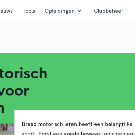
ieuws
Tools
Opleidingen
Clubbeheer
torisch
voor
n
Breed motorisch leren heeft een belangrijke p
sport. Eerst een goede beweger opleiden en 