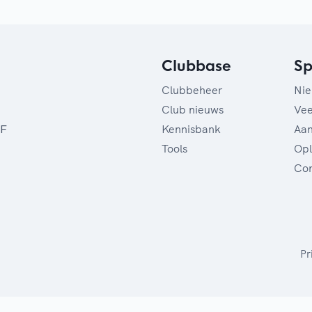
Clubbase
Sp
Clubbeheer
Ni
Club nieuws
Vee
Kennisbank
Aan
SF
Tools
Opl
Con
Pr